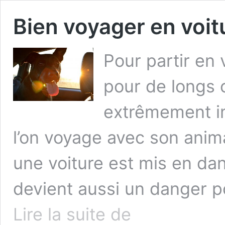
Bien voyager en voi
Pour partir en 
pour de longs o
extrêmement im
l’on voyage avec son anim
une voiture est mis en dan
devient aussi un danger p
Bien
Lire la suite de
voyager