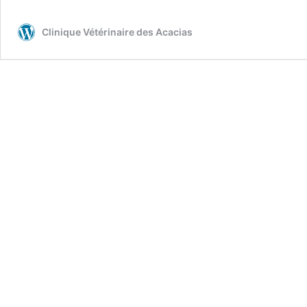
en
voiture
Clinique Vétérinaire des Acacias
avec
ses
animaux