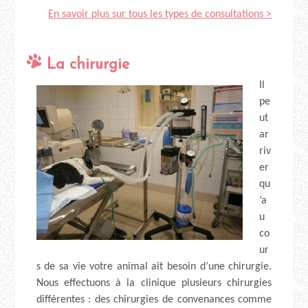
En savoir plus sur tous les types de consultations >
La chirurgie
Il
pe
ut
ar
riv
er
qu
’a
u
co
ur
s de sa vie votre animal ait besoin d’une chirurgie.
Nous effectuons à la clinique plusieurs chirurgies
différentes : des chirurgies de convenances comme