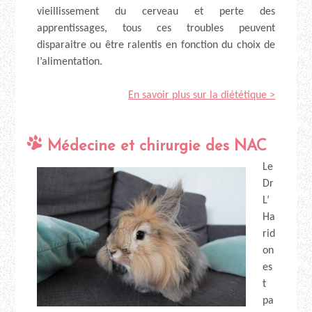
vieillissement du cerveau et perte des
apprentissages, tous ces troubles peuvent
disparaitre ou être ralentis en fonction du choix de
l’alimentation.
En savoir plus sur la diététique >
Médecine et chirurgie des NAC
Le
Dr
L’
Ha
rid
on
es
t
pa