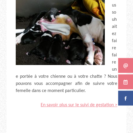
us
so
uh
ait
ez
fai
re
fai
re
un
e portée à votre chienne ou à votre chatte ? Nous
pouvons vous accompagner afin de suivre votre
femelle dans ce moment particulier.
En savoir plus sur le suivi de gestation >