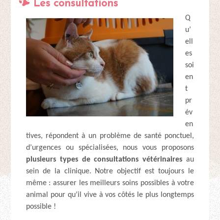
Les consultations
Q
u’
ell
es
soi
en
t
pr
év
en
tives, répondent à un problème de santé ponctuel,
d’urgences ou spécialisées, nous vous proposons
plusieurs types de consultations vétérinaires
au
sein de la clinique. Notre objectif est toujours le
même : assurer les meilleurs soins possibles à votre
animal pour qu’il vive à vos côtés le plus longtemps
possible !