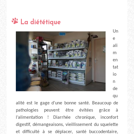
La diététique
Un
e
ali
m
en
tat
io
n
de
qu
alité est le gage d’une bonne santé. Beaucoup de
pathologies peuvent être évitées grâce à
l’alimentation ! Diarrhée chronique, inconfort
digestif, démangeaisons, vieillissement du squelette
et difficulté à se déplacer, santé buccodentaire,