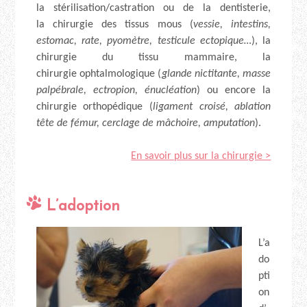
la stérilisation/castration ou de la dentisterie,
la chirurgie des tissus mous (
vessie, intestins,
estomac, rate, pyomètre, testicule ectopique…
), la
chirurgie du tissu mammaire, la
chirurgie ophtalmologique (
glande nictitante, masse
palpébrale, ectropion, énucléation
) ou encore la
chirurgie orthopédique (
ligament croisé, ablation
tête de fémur, cerclage de mâchoire, amputation
).
En savoir plus sur la chirurgie >
L’adoption
L’a
do
pti
on