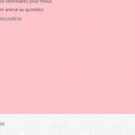
vos vétérinaires pour mieux
re animal au quotidien.
iens mailings
ent