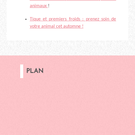
animaux
!
Tique et premiers froids : prenez soin de
votre animal cet automne !
PLAN