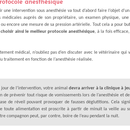
protocole anesthésique
 une intervention sous anesthésie va tout d’abord faire l’objet d’u
s médicales auprès de son propriétaire, un examen physique, une 
 ou encore une mesure de sa pression artérielle. Tout cela a pour bu
e
choisir ainsi le meilleur protocole anesthésique
, à la fois efficac
aitement médical, n’oubliez pas d’en discuter avec le vétérinaire qui
du traitement en fonction de l’anesthésie réalisée.
 jour de l’intervention, votre animal
devra arriver à la clinique à je
in de prévenir tout risque de vomissements lors de l’anesthésie et de
ase de réveil pouvant provoquer de fausses déglutitions. Cela signi
e toute alimentation est proscrite à partir de minuit la veille au so
tre compagnon peut, par contre, boire de l’eau pendant la nuit.