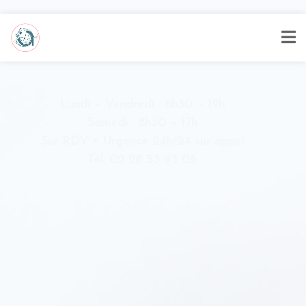
Lundi – Vendredi : 8h30 – 19h
Samedi : 8h30 – 17h
Sur RDV • Urgence 24h/24 sur appel
Tél. 02 28 53 93 05