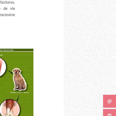
factures,
e de vie
excessive