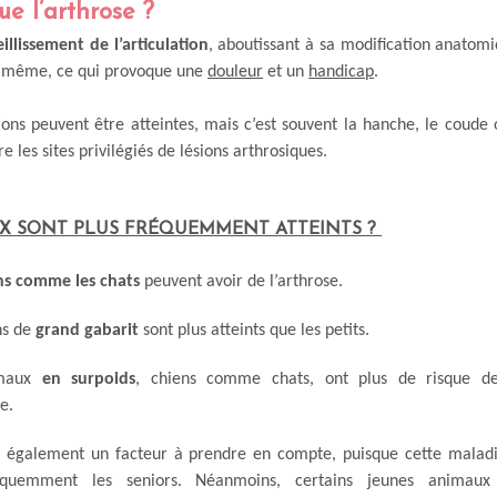
ue l’arthrose ?
eillissement de l’articulation
, aboutissant à sa modification anato
le même, ce qui provoque une
douleur
et un
handicap
.
tions peuvent être atteintes, mais c’est souvent la hanche, le coude 
e les sites privilégiés de lésions arthrosiques.
X SONT PLUS FRÉQUEMMENT ATTEINTS ?
ns comme les chats
peuvent avoir de l’arthrose.
ns de
grand gabarit
sont plus atteints que les petits.
imaux
en surpoids
, chiens comme chats, ont plus de risque de 
se.
 également un facteur à prendre en compte, puisque cette maladi
équemment les seniors. Néanmoins, certains jeunes animaux