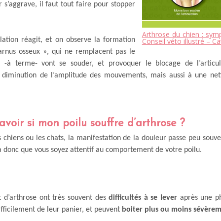
ur s’aggrave, il faut tout faire pour stopper
Arthrose du chien : sym
ulation réagit, et on observe la formation
Conseil véto illustré – C
rnus osseux », qui ne remplacent pas le
i -à terme- vont se souder, et provoquer le blocage de l’articul
diminution de l’amplitude des mouvements, mais aussi à une nett
oir si mon poilu souffre d’arthrose ?
s chiens ou les chats, la manifestation de la douleur passe peu souve
dra donc que vous soyez attentif au comportement de votre poilu.
t d’arthrose ont très souvent des
difficultés à se lever
après une ph
 difficilement de leur panier, et peuvent
boiter plus ou moins sévère