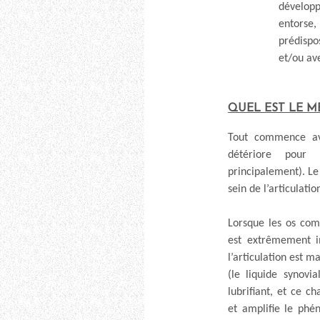
développ
entorse
prédispo
et/ou av
QUEL EST LE M
Tout commence ave
détériore pour 
principalement). Le
sein de l’articulatio
Lorsque les os com
est extrêmement i
l’articulation est ma
(le liquide synovia
lubrifiant, et ce 
et amplifie le phé