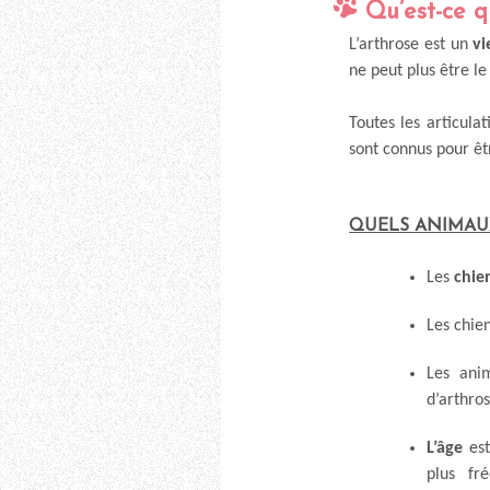
Qu’est-ce q
L’arthrose est un
vi
ne peut plus être 
Toutes les articula
sont connus pour êtr
QUELS ANIMAU
Les
chie
Les chie
Les an
d’arthro
L’âge
est
plus fr