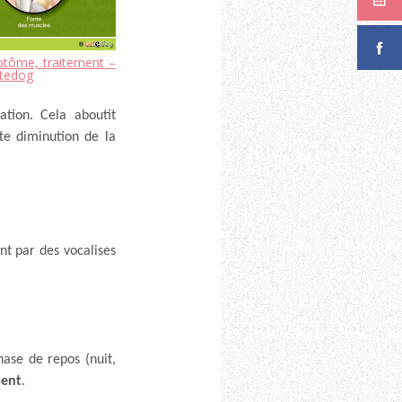
ptôme, traitement –
atedog
ation. Cela aboutit
e diminution de la
nt par des vocalises
ase de repos (nuit,
ment
.