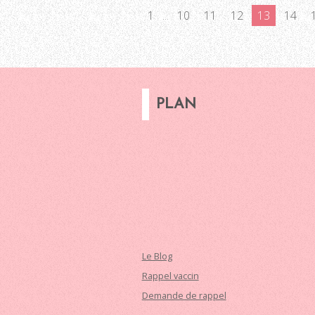
1
...
10
11
12
13
14
PLAN
Le Blog
Rappel vaccin
Demande de rappel