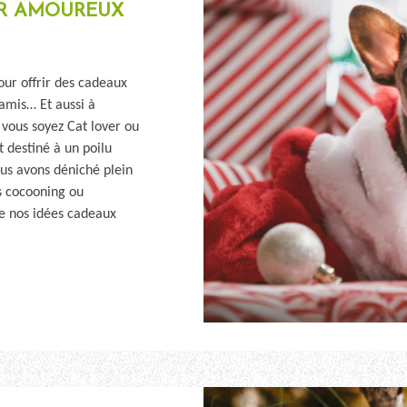
UR AMOUREUX
our offrir des cadeaux
amis… Et aussi à
e vous soyez Cat lover ou
t destiné à un poilu
ous avons déniché plein
ts cocooning ou
de nos idées cadeaux