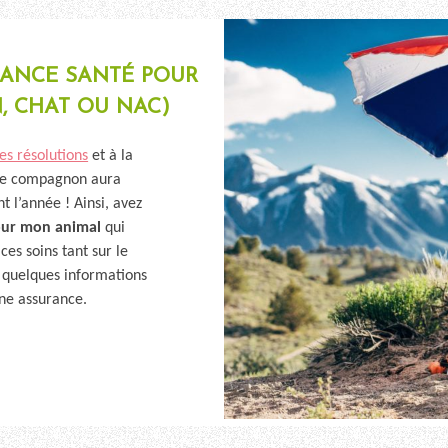
RANCE SANTÉ POUR
, CHAT OU NAC)
es résolutions
et à la
tre compagnon aura
 l’année ! Ainsi, avez
pour mon animal
qui
ces soins tant sur le
i quelques informations
une assurance.