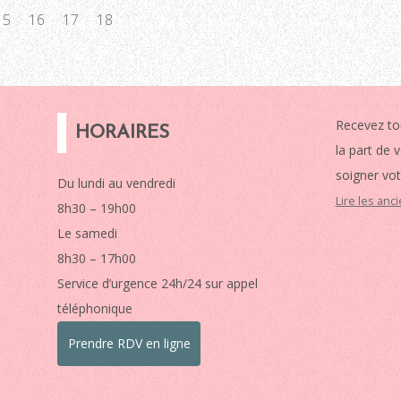
15
16
17
18
Recevez to
HORAIRES
la part de 
soigner vot
Du lundi au vendredi
Lire les anc
8h30 – 19h00
Le samedi
8h30 – 17h00
Service d’urgence 24h/24 sur appel
téléphonique
Prendre RDV en ligne