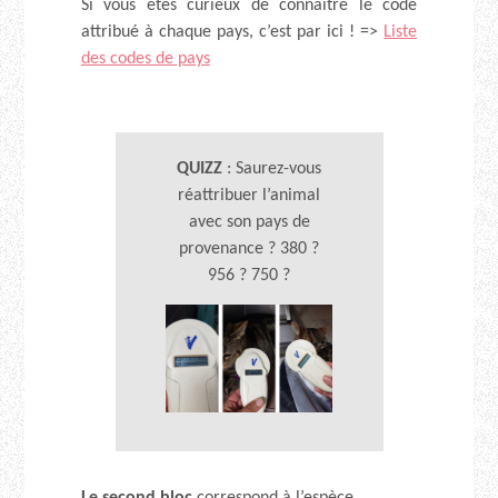
Si vous êtes curieux de connaitre le code
attribué à chaque pays, c’est par ici ! =>
Liste
des codes de pays
QUIZZ
: Saurez-vous
réattribuer l’animal
avec son pays de
provenance ? 380 ?
956 ? 750 ?
Le second bloc
correspond à l’espèce.