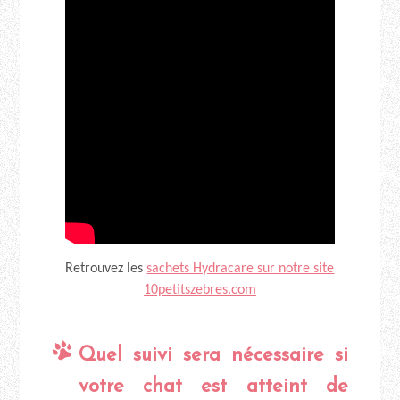
Retrouvez les
sachets Hydracare sur notre site
10petitszebres.com
Quel suivi sera nécessaire si
votre chat est atteint de