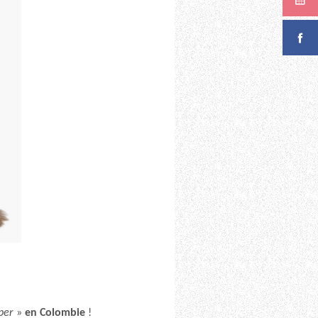
per
»
en Colombie
!