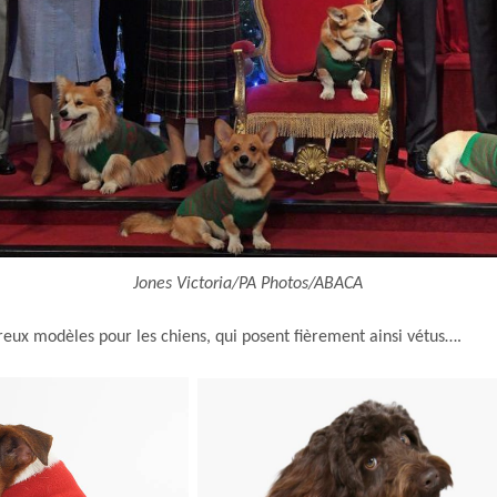
Jones Victoria/PA Photos/ABACA
ux modèles pour les chiens, qui posent fièrement ainsi vétus….