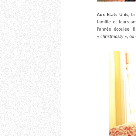
Aux Etats Unis
, l
famille et leurs a
l’année écoulée. I
«
christmassy
», ou 