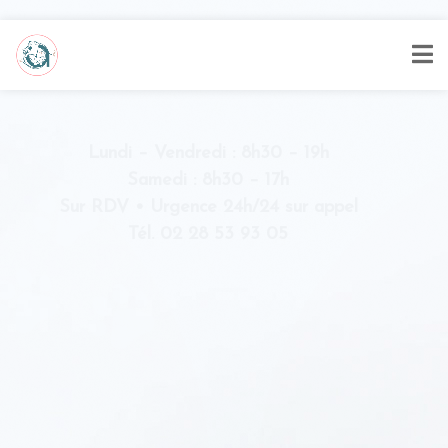
Lundi – Vendredi : 8h30 – 19h
Samedi : 8h30 – 17h
Sur RDV • Urgence 24h/24 sur appel
Tél. 02 28 53 93 05