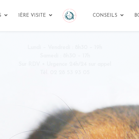
S
1ÈRE VISITE
CONSEILS
B
Lundi – Vendredi : 8h30 – 19h
Samedi : 8h30 – 17h
Sur RDV • Urgence 24h/24 sur appel
Tél. 02 28 53 93 05