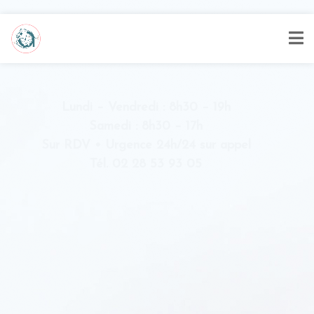
Lundi – Vendredi : 8h30 – 19h
Samedi : 8h30 – 17h
Sur RDV • Urgence 24h/24 sur appel
Tél. 02 28 53 93 05