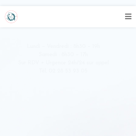
Lundi – Vendredi : 8h30 – 19h
Samedi : 8h30 – 17h
Sur RDV • Urgence 24h/24 sur appel
Tél. 02 28 53 93 05