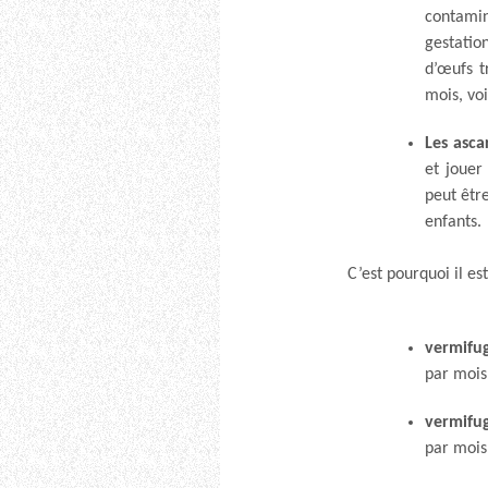
contamin
gestatio
d’œufs t
mois, vo
Les asca
et jouer
peut êtr
enfants.
C’est pourquoi il es
vermifug
par mois 
vermifug
par mois 