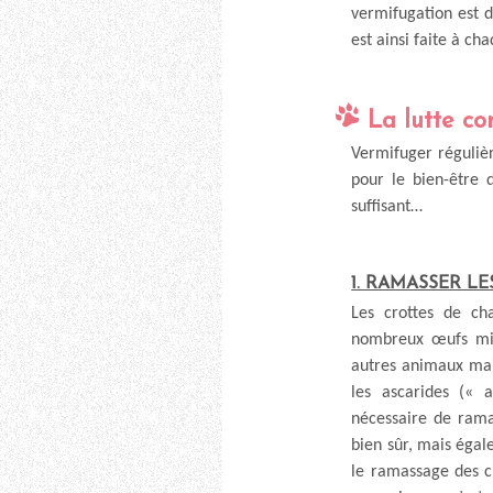
vermifugation est 
est ainsi faite à ch
La lutte co
Vermifuger régulièr
pour le bien-être 
suffisant…
1. RAMASSER L
Les crottes de ch
nombreux œufs mic
autres animaux mais
les ascarides (« 
nécessaire de rama
bien sûr, mais égale
le ramassage des cr