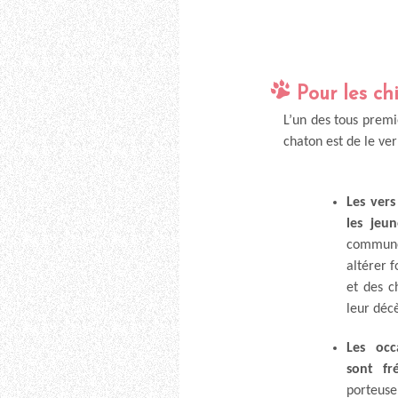
Pour les ch
L’un des tous premi
chaton est de le ver
Les ver
les jeun
commun
altérer 
et des 
leur décè
Les occ
sont fr
porteu