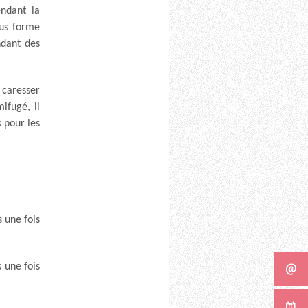
endant la
ous forme
ndant des
 caresser
ifugé, il
 pour les
s une fois
s une fois