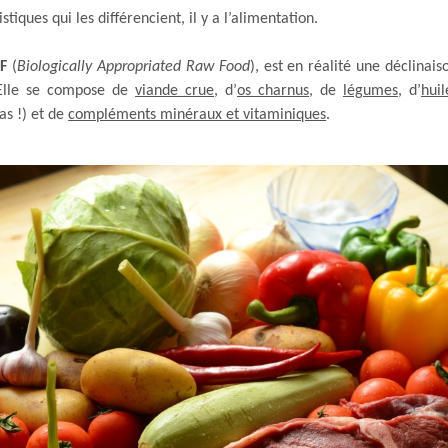
stiques qui les différencient, il y a l’alimentation.
F
(
Biologically Appropriated Raw Food
), est en réalité une déclinais
Elle se compose de
viande crue
, d’
os charnus
, de
légumes
, d’
huil
as !) et de
compléments minéraux et vitaminiques
.