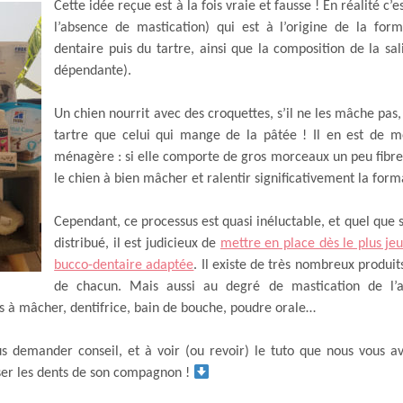
Cette idée reçue est à la fois vraie et fausse ! En réalité c’e
l’absence de mastication) qui est à l’origine de la for
dentaire puis du tartre, ainsi que la composition de la sali
dépendante).
Un chien nourrit avec des croquettes, s’il ne les mâche pas,
tartre que celui qui mange de la pâtée ! Il en est de 
ménagère : si elle comporte de gros morceaux un peu fibreu
le chien à bien mâcher et ralentir significativement la form
Cependant, ce processus est quasi inéluctable, et quel que s
distribué, il est judicieux de
mettre en place dès le plus j
bucco-dentaire adaptée
. Il existe de très nombreux produit
de chacun. Mais aussi au degré de mastication de l’a
es à mâcher, dentifrice, bain de bouche, poudre orale…
us demander conseil, et à voir (ou revoir) le tuto que nous vous av
er les dents de son compagnon !