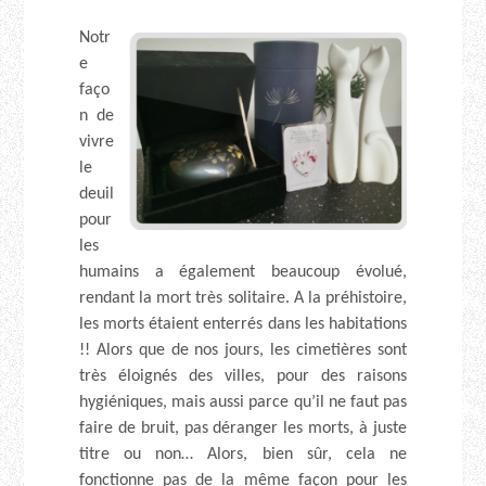
Notr
e
faço
n de
vivre
le
deuil
pour
les
humains a également beaucoup évolué,
rendant la mort très solitaire. A la préhistoire,
les morts étaient enterrés dans les habitations
!! Alors que de nos jours, les cimetières sont
très éloignés des villes, pour des raisons
hygiéniques, mais aussi parce qu’il ne faut pas
faire de bruit, pas déranger les morts, à juste
titre ou non… Alors, bien sûr, cela ne
fonctionne pas de la même façon pour les